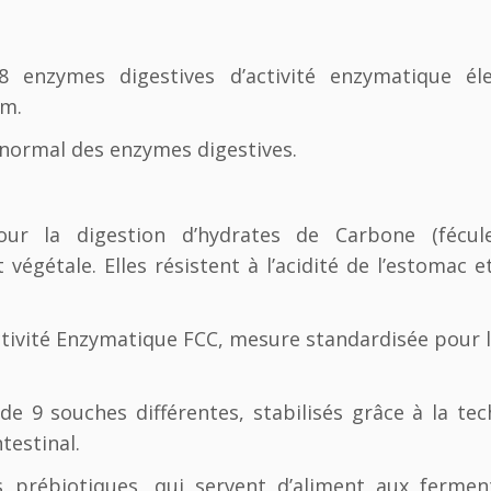
enzymes digestives d’activité enzymatique él
um.
normal des enzymes digestives.
our la digestion d’hydrates de Carbone (fécul
 végétale. Elles résistent à l’acidité de l’estomac 
ctivité Enzymatique FCC, mesure standardisée pour l
e 9 souches différentes, stabilisés grâce à la tec
ntestinal.
es prébiotiques, qui servent d’aliment aux ferme