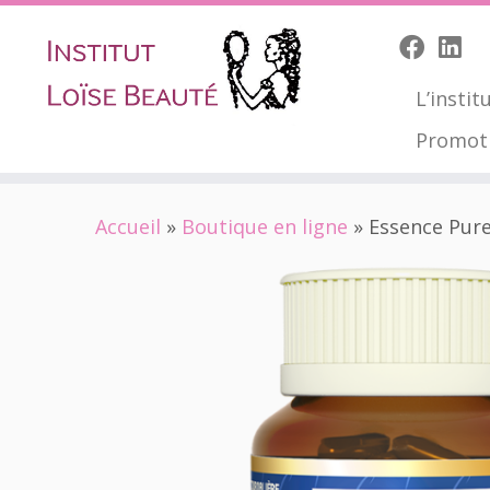
L’instit
Promot
Skip
Accueil
»
Boutique en ligne
»
Essence Pur
to
content