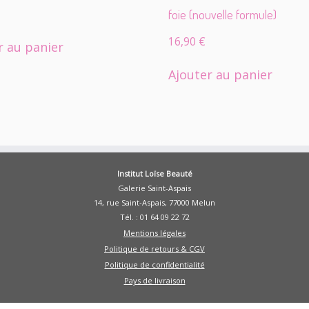
foie (nouvelle formule)
16,90
€
r au panier
Ajouter au panier
Institut Loïse Beauté
Galerie Saint-Aspais
14, rue Saint-Aspais, 77000 Melun
Tél. : 01 64 09 22 72
Mentions légales
Politique de retours & CGV
Politique de confidentialité
Pays de livraison