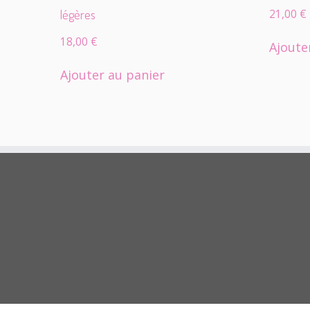
légères
21,00
€
18,00
€
Ajoute
Ajouter au panier