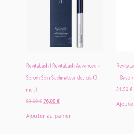
RevitaLash | RevitaLash Advanced –
RevitaLa
Sérum Soin Sublimateur des cils (3
– Base 
mois)
31,50
€
Le
Le
83,00
€
76,00
€
Ajoute
prix
prix
initial
actuel
Ajouter au panier
était :
est :
83,00 €.
76,00 €.