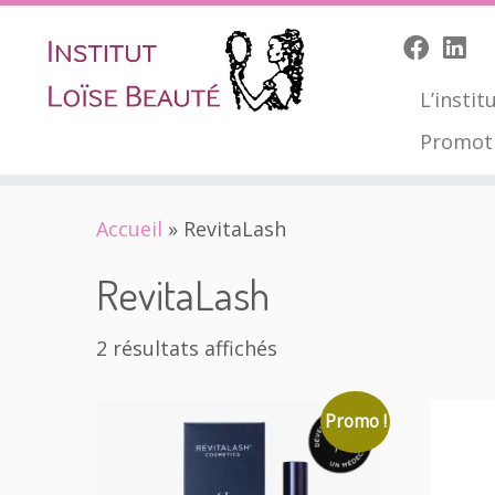
L’instit
Promot
Skip
Accueil
»
RevitaLash
to
content
RevitaLash
Trié
2 résultats affichés
par
popularité
Promo !