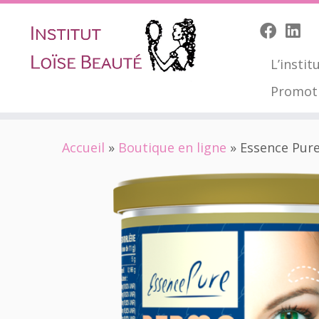
L’instit
Promot
Skip
Accueil
»
Boutique en ligne
»
Essence Pur
to
content