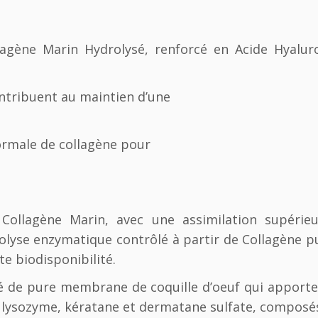
e
|
C
agène Marin Hydrolysé, renforcé en Acide Hyalur
o
n
c
ontribuent au maintien d’une
e
n
t
ormale de collagène pour
r
a
t
i
o
ollagène Marin, avec une assimilation supérie
n
olyse enzymatique contrôlé à partir de Collagène pu
M
e biodisponibilité.
a
x
 de pure membrane de coquille d’oeuf qui apporte 
i
 lysozyme, kératane et dermatane sulfate, composés
m