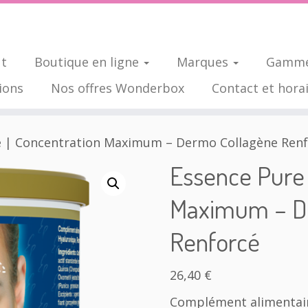
ut
Boutique en ligne
Marques
Gamme
ions
Nos offres Wonderbox
Contact et hora
e | Concentration Maximum – Dermo Collagène Ren
Essence Pure 
Maximum – D
Renforcé
26,40
€
Complément alimentai