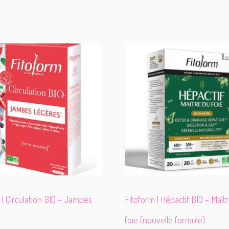
u
m
-
D
e
r
m
o
C
o
l
l
a
g
è
n
e
R
 | Circulation BIO – Jambes
Fitoform | Hépactif BIO – Maît
e
n
foie (nouvelle formule)