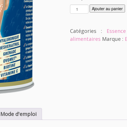
q
Ajouter au panier
u
a
n
Catégories :
Essence
t
alimentaires
Marque :
i
t
é
d
e
E
s
s
e
n
c
e
Mode d'emploi
P
u
r