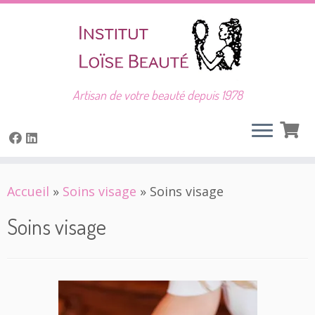
Artisan de votre beauté depuis 1978
Skip
Accueil
»
Soins visage
»
Soins visage
to
content
Soins visage