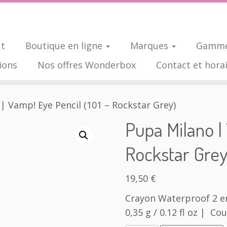
ut
Boutique en ligne
Marques
Gamme
ions
Nos offres Wonderbox
Contact et hora
| Vamp! Eye Pencil (101 – Rockstar Grey)
Pupa Milano | 
Rockstar Grey
19,50
€
Crayon Waterproof 2 en 
0,35 g / 0.12 fl oz | Co