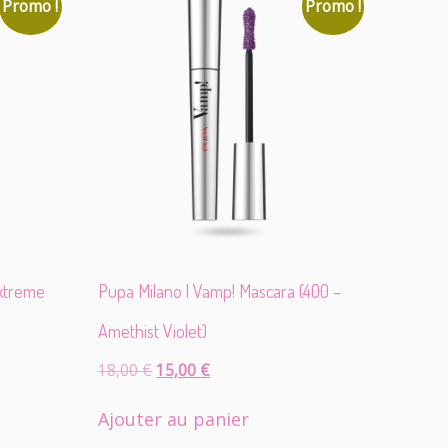
Promo !
Promo !
Extreme
Pupa Milano | Vamp! Mascara (400 –
Amethist Violet)
Le
Le
18,00
€
15,00
€
prix
prix
initial
actuel
Ajouter au panier
était :
est :