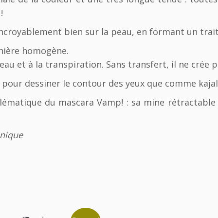
V
!
a
incroyablement bien sur la peau, en formant un trait 
m
p!
anière homogène.
E
y
l’eau et à la transpiration. Sans transfert, il ne crée
e
pour dessiner le contour des yeux que comme kajal p
P
e
blématique du mascara Vamp! : sa mine rétractab
n
c
i
inique
l
(1
0
1
-
R
o
c