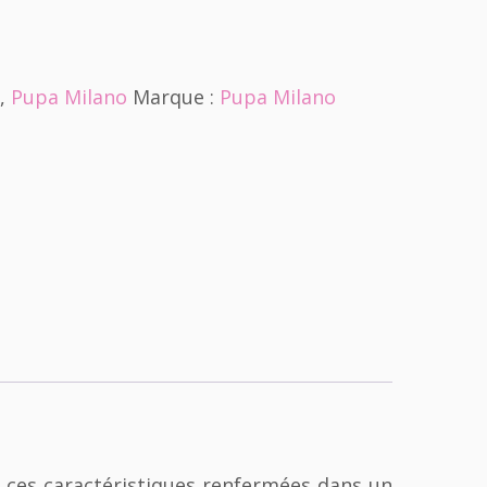
e
,
Pupa Milano
Marque :
Pupa Milano
s ces caractéristiques renfermées dans un