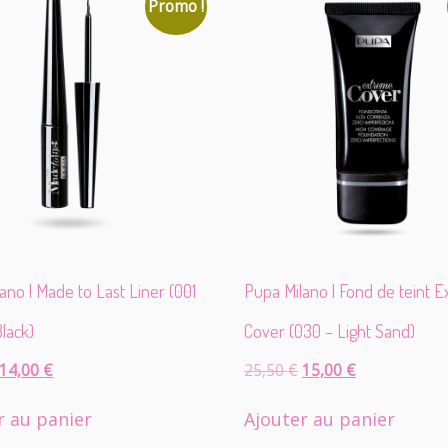
Promo !
k
s
t
a
r
G
r
e
y)
ano | Made to Last Liner (001
Pupa Milano | Fond de teint 
Black)
Cover (030 – Light Sand)
Le
Le
Le
Le
14,00
€
25,50
€
15,00
€
prix
prix
prix
prix
initial
actuel
initial
actuel
r au panier
Ajouter au panier
était :
est :
était :
est :