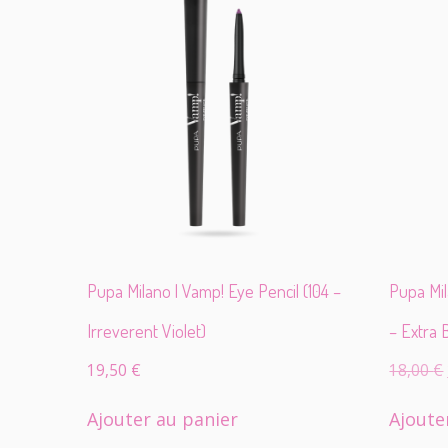
Pupa Milano | Vamp! Eye Pencil (104 –
Pupa Mil
Irreverent Violet)
– Extra 
19,50
€
18,00
€
Ajouter au panier
Ajoute