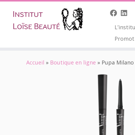
L’instit
Promot
Skip
Accueil
»
Boutique en ligne
»
Pupa Milano 
to
content