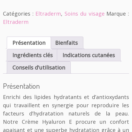
a
n
Catégories :
Eltraderm
,
Soins du visage
Marque :
t
Eltraderm
i
t
é
d
Présentation
Bienfaits
e
E
Ingrédients clés
Indications cutanées
l
t
Conseils d'utilisation
r
a
Présentation
d
e
Enrichi des lipides hydratants et d’antioxydants
r
qui travaillent en synergie pour reproduire les
m
|
facteurs d’hydratation naturels de la peau.
C
Notre Crème Hyaluron E procure un confort
r
apaisant et une superbe hydratation grâce à un
è