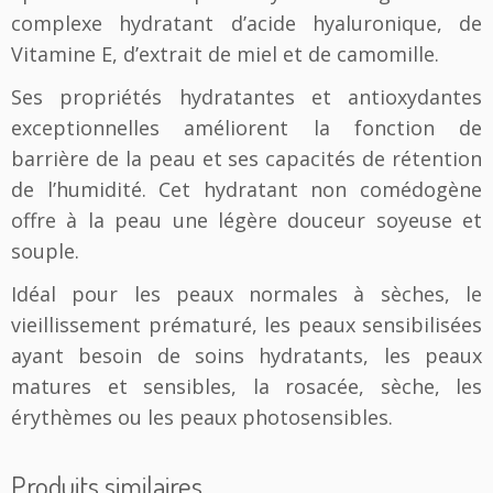
complexe hydratant d’acide hyaluronique, de
m
e
Vitamine E, d’extrait de miel et de camomille.
H
Ses propriétés hydratantes et antioxydantes
y
a
exceptionnelles améliorent la fonction de
l
barrière de la peau et ses capacités de rétention
u
de l’humidité. Cet hydratant non comédogène
r
o
offre à la peau une légère douceur soyeuse et
n
souple.
E
Idéal pour les peaux normales à sèches, le
vieillissement prématuré, les peaux sensibilisées
ayant besoin de soins hydratants, les peaux
matures et sensibles, la rosacée, sèche, les
érythèmes ou les peaux photosensibles.
Produits similaires