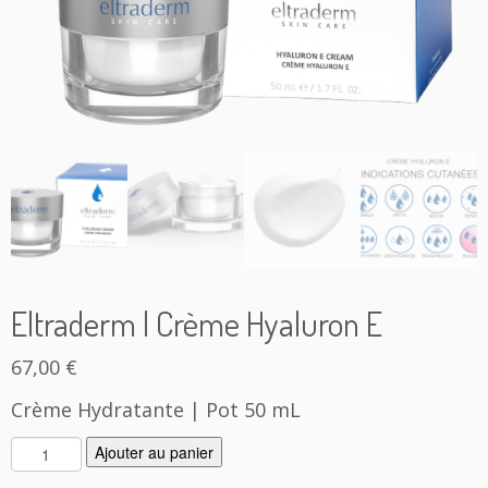
Eltraderm | Crème Hyaluron E
67,00
€
Crème Hydratante | Pot 50 mL
q
Ajouter au panier
u