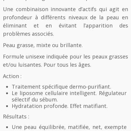
e
Une combinaison innovante d’actifs qui agit en
m
profondeur à différents niveaux de la peau en
a
t
éliminant et en évitant l’apparition des
i
problèmes associés.
f
i
Peau grasse, mixte ou brillante.
a
n
Formule unisexe indiquée pour les peaux grasses
t
et/ou luisantes. Pour tous les âges.
e
S
Action :
h
Traitement spécifique dermo-purifiant.
i
Le liposome cellulaire intelligent. Régulateur
n
sélectif du sébum.
e
Hydratation profonde. Effet matifiant.
Résultats :
Une peau équilibrée, matifiée, net, exempte