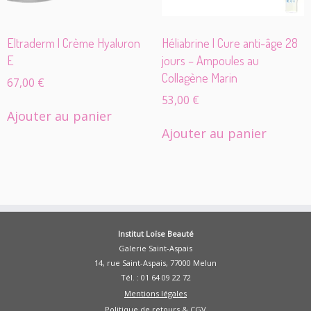
Eltraderm | Crème Hyaluron
Héliabrine | Cure anti-âge 28
E
jours – Ampoules au
Collagène Marin
67,00
€
53,00
€
Ajouter au panier
Ajouter au panier
Institut Loïse Beauté
Galerie Saint-Aspais
14, rue Saint-Aspais, 77000 Melun
Tél. : 01 64 09 22 72
Mentions légales
Politique de retours & CGV