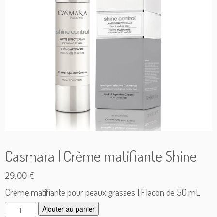
Casmara | Crème matifiante Shine
29,00
€
Crème matifiante pour peaux grasses | Flacon de 50 mL
q
Ajouter au panier