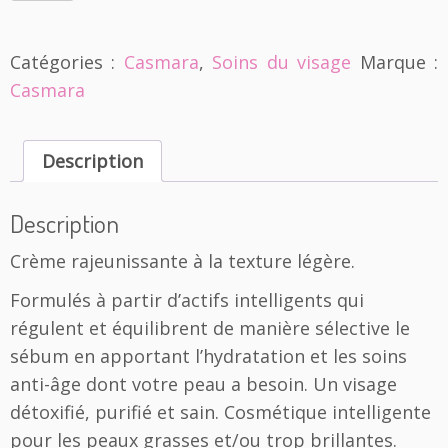
u
a
n
Catégories :
Casmara
,
Soins du visage
Marque :
t
Casmara
i
t
é
d
Description
e
C
Description
a
s
Crème rajeunissante à la texture légère.
m
a
Formulés à partir d’actifs intelligents qui
r
régulent et équilibrent de manière sélective le
a
|
sébum en apportant l’hydratation et les soins
C
anti-âge dont votre peau a besoin. Un visage
r
détoxifié, purifié et sain. Cosmétique intelligente
è
pour les peaux grasses et/ou trop brillantes.
m