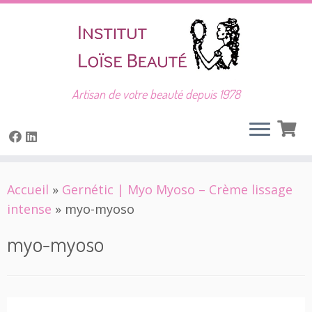
Artisan de votre beauté depuis 1978
Skip
Accueil
»
Gernétic | Myo Myoso – Crème lissage
to
intense
»
myo-myoso
content
myo-myoso