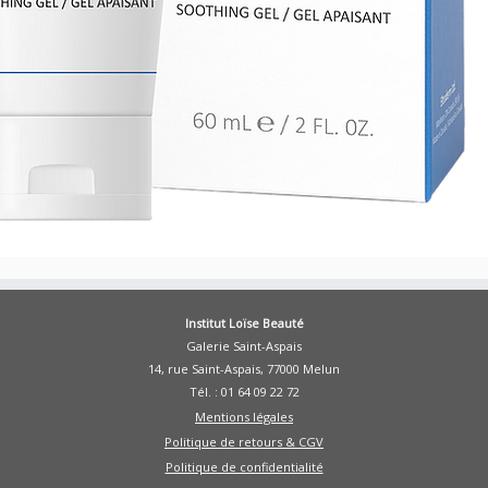
Institut Loïse Beauté
Galerie Saint-Aspais
14, rue Saint-Aspais, 77000 Melun
Tél. : 01 64 09 22 72
Mentions légales
Politique de retours & CGV
Politique de confidentialité