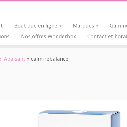
ut
Boutique en ligne
Marques
Gamme
ions
Nos offres Wonderbox
Contact et hora
l Apaisant
»
calm-rebalance