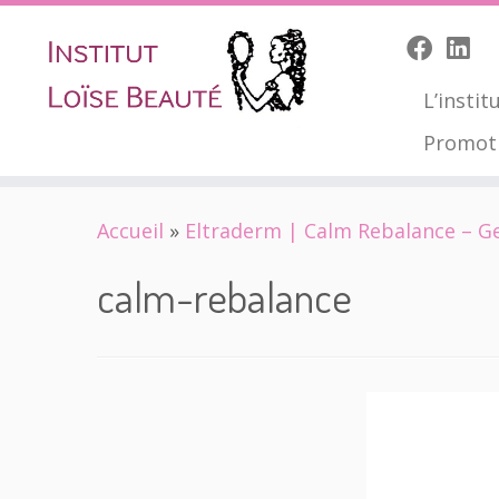
L’instit
Promot
Skip
Accueil
»
Eltraderm | Calm Rebalance – Ge
to
content
calm-rebalance