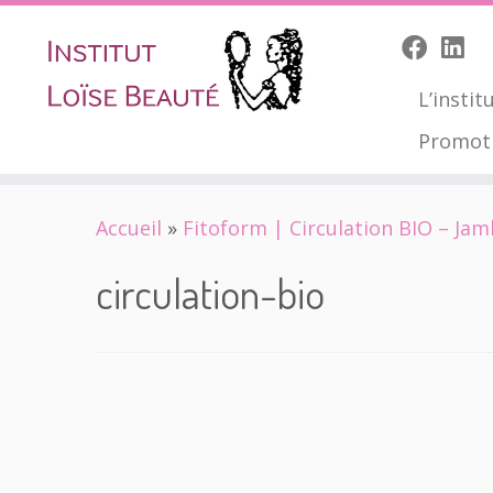
L’instit
Promot
Skip
Accueil
»
Fitoform | Circulation BIO – Jam
to
content
circulation-bio