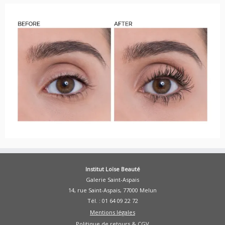
Institut Loïse Beauté
Galerie Saint-Aspais
14, rue Saint-Aspais, 77000 Melun
Tél. : 01 64 09 22 72
Mentions légales
Politique de retours & CGV